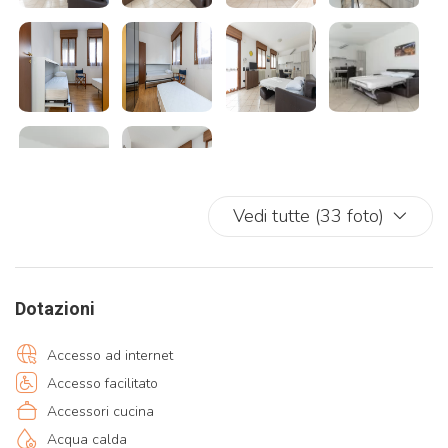
Si ricorda che il comune di Venezia ha previsto in alcune date
l’obbligo del ticket d’ingresso al centro storico.
Chi soggiorna in una struttura ricettiva e paga già la tassa di
soggiorno, è esentato dal pagamento ma deve comunque
chiedere il ticket.
Vedi tutte (33 foto)
Dotazioni
Accesso ad internet
Accesso facilitato
Accessori cucina
Acqua calda