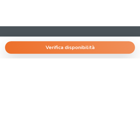
AffittoBreve
Via Dante 4
Verifica disponibilità
30174 Venezia.Mestre
T.
+390419690039
@
ospite@laplanning.it
P.I. 04612640278
Gestisci Prenotazione
Termini e condizioni
Privacy Policy
Powered by