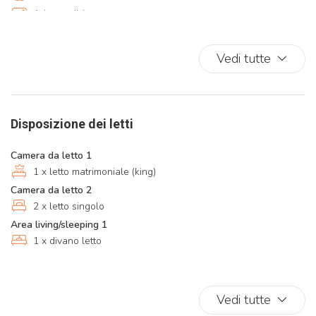
Aria condizionata
Aria condizionata autonoma
Armadi in stanza
Vedi tutte
Asciugacapelli
Asse da stiro
Bagno privato
Disposizione dei letti
Bicchieri
Bidet
Camera da letto 1
Camera da letto con chiusura
1 x letto matrimoniale (king)
Climatizzatore
Camera da letto 2
2 x letto singolo
Cucina
Area living/sleeping 1
Cucina completa
1 x divano letto
Divano
Divano letto
Doccia
Vedi tutte
Dotazioni per Stiro