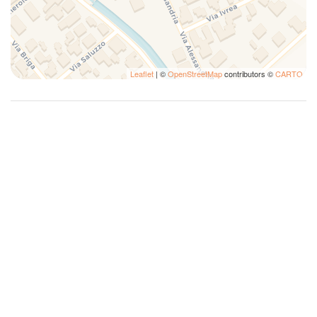
Phon
Piatti
Piatti e ciotole
Piatti e Posate
Leaflet
| ©
OpenStreetMap
contributors ©
CARTO
Posto Auto Riservato
Riscaldamento
Scuranti stanza
Soggiorno
Solo doccia
Tavolo e sedie
Tv
TV