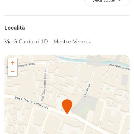
Vedi tutte
Cesto lavanderia
Climatizzatore
Cucina
Cucina completa
Località
Culle
Via G Carducci 1D - Mestre-Venezia
Divano
Divano letto
Doccia
+
Dotazioni per Stiro
−
Finestre in camera
Fornelli
Forno
Forno a microonde
Forno a Microonde
Frigorifero
Internet wireless
Lavastoviglie