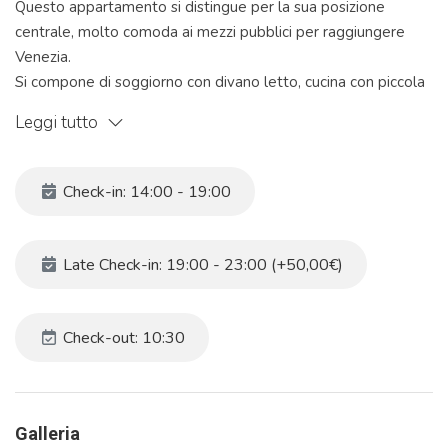
Questo appartamento si distingue per la sua posizione
centrale, molto comoda ai mezzi pubblici per raggiungere
Venezia.
Si compone di soggiorno con divano letto, cucina con piccola
veranda, ampia camera matrimoniale e bagno.
Leggi tutto
La posizione è ideale: Venezia è raggiungibile in 10 minuti di
autobus, la fermata è proprio di fronte alla casa. La stazione
ferroviaria è raggiungibile in 10 minuti a piedi. Infine, il centro
Check-in: 14:00 - 19:00
di Mestre è raggiungibile con una passeggiata di 5 minuti.
E' dotato di: lavatrice, accesso internet, asciugacapelli,
riscaldamento centralizzato, aria condizionata, TV.
Late Check-in: 19:00 - 23:00 (+50,00€)
L'angolo cottura è dotato di: frigorifero, forno a microonde,
stoviglie/posate, utensili da cucina, caffettiera.
Check-out: 10:30
Orario check in: dalle 14:00 alle 18:30
Il prezzo dell'appartamento non include la Tassa di soggiorno.
NON è inclusa la biancheria per la casa (lenzuola-
asciugamani-coperte)
Galleria