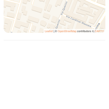
Lavastoviglie
Lavatrice
Lavatrice
Letti matrimoniali
Leaflet
| ©
OpenStreetMap
contributors ©
CARTO
Letto King size
Letto matrimoniale
Letto singolo
Macchina caffè/te
Non fumatori
No Smoking
Pentole e padelle
Phon
Piatti
Piatti e ciotole
Piatti e Posate
Riscaldamento