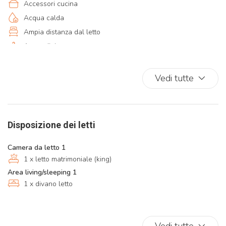
Accessori cucina
Acqua calda
Ampia distanza dal letto
Appendini
Area seduta con divano/sedie
Aria condizionata
Vedi tutte
Aria condizionata autonoma
Armadi in stanza
Ascensore
Disposizione dei letti
Asciugacapelli
Asse da stiro
Camera da letto 1
Bagno privato
1 x letto matrimoniale (king)
Balcone
Area living/sleeping 1
1 x divano letto
Balcone/Terrazza
Bidet
Camera da letto con chiusura