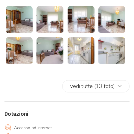
Codice identificativo alloggio: M02704212121
Si ricorda che il comune di Venezia ha previsto in alcune date
l’obbligo del ticket d’ingresso al centro storico.
Chi soggiorna in una struttura ricettiva e paga già la tassa di
soggiorno, è esentato dal pagamento ma deve comunque
chiedere il ticket.
Vedi tutte (13 foto)
Dotazioni
Accesso ad internet