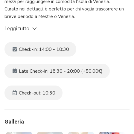
mezzi per raggiungere in comodità l'isola di Venezia.
Curato nei dettagli, è perfetto per chi voglia trascorrere un
breve periodo a Mestre o Venezia.
L'appartamento al suo interno è composto da una
Leggi tutto
confortevole zona giorno con angolo cottura attrezzato,
letto alla francese e un bagno.
Dotato di ogni comfort, questo appartamento è
Check-in: 14:00 - 18:30
caratterizzato dalla vicinanza ai mezzi di trasporto: 500 metri
dalla fermata dell'autobus con il quale raggiungerete Venezia
in 10 minuti.
Late Check-in: 18:30 - 20:00 (+50,00€)
Orario check in: dalle 14:00 alle 18:30
Il prezzo dell'appartamento non include la Tassa di soggiorno.
Check-out: 10:30
NON è inclusa la biancheria per la casa (lenzuola-
asciugamani-coperte)
Galleria
Codice identificativo: 027042-LOC-12986