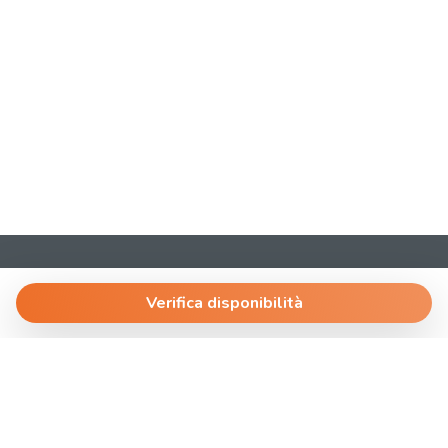
AffittoBreve
Via Dante 4
Verifica disponibilità
30174 Venezia.Mestre
T.
+390419690039
@
ospite@laplanning.it
P.I. 04612640278
Gestisci Prenotazione