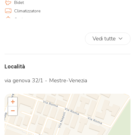
Bidet
Climatizzatore
Cucina
Cucina completa
Divano
Vedi tutte
Doccia
Ferro da stiro
Fornelli
Località
Frigorifero
Internet wireless
via genova 32/1 - Mestre-Venezia
Lavatrice
Lavatrice/Asciugatrice
+
Letto a muro
−
Letto queen
Macchina caffè/te
No Smoking