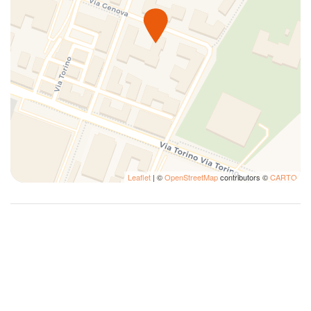
Phon
Riscaldamento / Condizionatore autonomo
Utensili
Leaflet
| ©
OpenStreetMap
contributors ©
CARTO